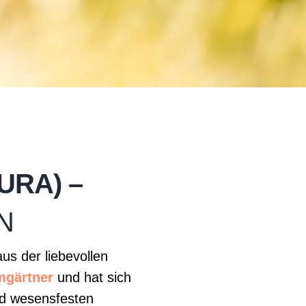
URA) –
N
s der liebevollen
mgärtner
und hat sich
nd wesensfesten