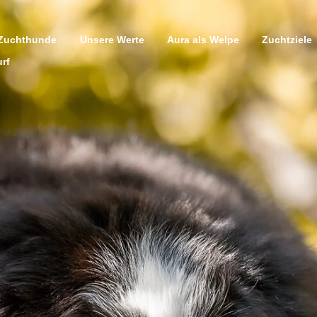
Zuchthunde
Unsere Werte
Aura als Welpe
Zuchtziele
rf